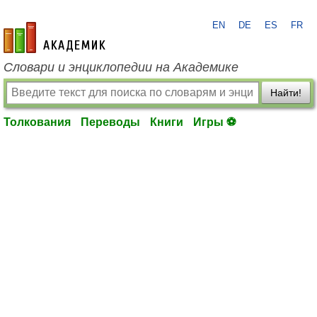
EN
DE
ES
FR
academic.ru
Словари и энциклопедии на Академике
Найти!
Толкования
Переводы
Книги
Игры ⚽