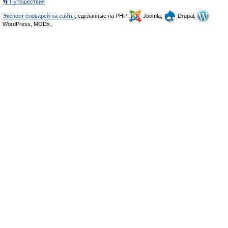
👣 Путешествия
Экспорт словарей на сайты
, сделанные на PHP,
Joomla,
Drupal,
WordPress, MODx.